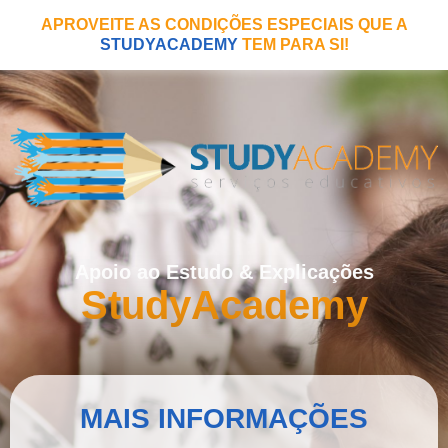
APROVEITE AS CONDIÇÕES ESPECIAIS QUE A
STUDYACADEMY
TEM PARA SI!
Apoio ao Estudo & Explicações
StudyAcademy
MAIS INFORMAÇÕES